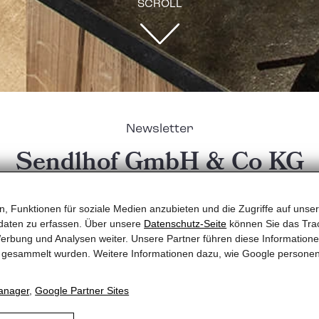
SCROLL
Newsletter
Sendlhof GmbH & Co KG
, Funktionen für soziale Medien anzubieten und die Zugriffe auf unser
daten zu erfassen. Über unsere
Datenschutz-Seite
können Sie das Trac
erbung und Analysen weiter. Unsere Partner führen diese Information
n 4* Hotel Sendlhof Newsletter an. Gründe dafür gibt
te gesammelt wurden. Weitere Informationen dazu, wie Google persone
tene Angebote
anager
,
Google Partner Sites
isvorteile