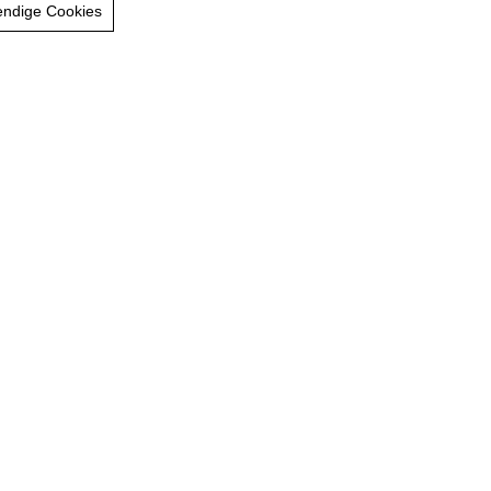
eisen
endige Cookies
Hotel Sendlhof, Familie Riedlsperger, Grünwaldweg 1