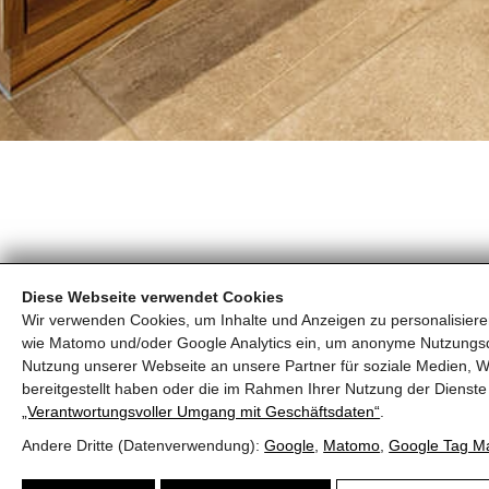
Diese Webseite verwendet Cookies
Wir verwenden Cookies, um Inhalte und Anzeigen zu personalisieren
wie Matomo und/oder Google Analytics ein, um anonyme Nutzungs
Nutzung unserer Webseite an unsere Partner für soziale Medien, W
Melden Sie sich jetzt für unseren exklusive
bereitgestellt haben oder die im Rahmen Ihrer Nutzung der Diens
„Verantwortungsvoller Umgang mit Geschäftsdaten“
.
Personalisierte und auf Sie zugeschnit
Andere Dritte (Datenverwendung):
Google
,
Matomo
,
Google Tag M
Als erstes informiert über exklusive Pre