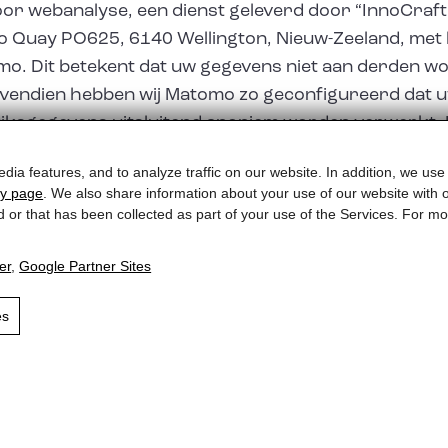
or webanalyse, een dienst geleverd door “InnoCraft 
o Quay PO625, 6140 Wellington, Nieuw-Zeeland, met 
omo. Dit betekent dat uw gegevens niet aan derden 
vendien hebben wij Matomo zo geconfigureerd dat u
iksgegevens uitsluitend anoniem worden verwerkt. H
 over Matomo’s gebruiksvoorwaarden en gegevensbe
dia features, and to analyze traffic on our website. In addition, we use
cy page
. We also share information about your use of our website with o
d or that has been collected as part of your use of the Services. For 
er
,
Google Partner Sites
wet (TKG) en de wet op de gegevensbescherming (DS
es
 of e-mail heeft verstrekt, worden alleen verwerkt 
eeft verstrekt. De verstrekte gegevens worden all