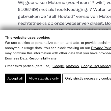
Wij gebruiken Matomo (voorheen “Piwik”) vo
6106769) met als hoofdvestiging: 7 Waterlo
gebruiken de “Self Hosted” versie van Mat
rechtstreeks op onze webserver draait. Bo
geregistreerd, zodat uw persoonlijke gebru
trekken over uw persoon. Meer informatie
This website uses cookies
We use cookies to personalize content and ads, to provide social me
https://matomo.org/privacy/
anonymous usage data. You can block tracking on our
Privacy Poli
may combine this information with other data that you have provide
Business Data Responsibility site
.
Other third parties (data use):
Google
,
Matomo
,
Google Tag Manag
Gegevensbescherming & cookies
Privacybeleid volgens de telecommunicatie
Accept all
Allow statistics only
Only strictly necessary cooki
Gegevensverwerking
Persoonsgegevens die u ons via een website
het doel waarvoor u uw gegevens aan ons h