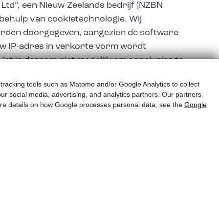
Ltd”, een Nieuw-Zeelands bedrijf (NZBN
behulp van cookietechnologie. Wij
worden doorgegeven, aangezien de software
w IP-adres in verkorte vorm wordt
et is daarom niet mogelijk om conclusies te
schermingsregels is te vinden op:
 tracking tools such as Matomo and/or Google Analytics to collect
ur social media, advertising, and analytics partners. Our partners
more details on how Google processes personal data, see the
Google
G)
voor correspondentie met u en alleen voor
een doorgegeven aan het verantwoordelijke