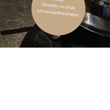
Ontdek nu onze
zomeraanbiedingen